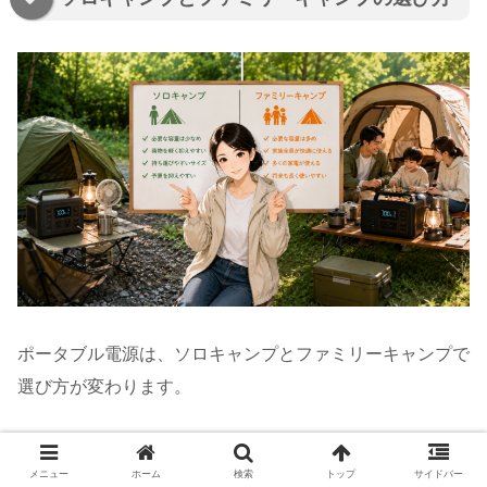
ポータブル電源は、ソロキャンプとファミリーキャンプで
選び方が変わります。
ソロキャンプでは、使う電気の量が比較的少ないです。ス
メニュー
ホーム
検索
トップ
サイドバー
マホ充電、LEDランタン、カメラ充電、小型扇風機、電気