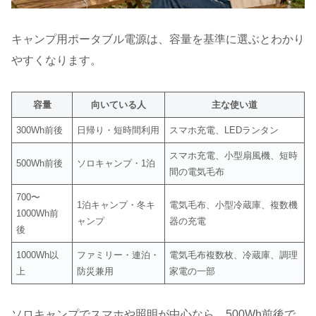
キャンプ用ポータブル電源は、容量を基準に選ぶとわかり
やすくなります。
容量
向いている人
主な使い道
300Wh前後
日帰り・短時間利用
スマホ充電、LEDランタン
スマホ充電、小型扇風機、短時
500Wh前後
ソロキャンプ・1泊
間の電気毛布
700〜
1泊キャンプ・冬キ
電気毛布、小型冷蔵庫、複数機
1000Wh前
ャンプ
器の充電
後
1000Wh以
ファミリー・連泊・
電気毛布複数枚、冷蔵庫、調理
上
防災兼用
家電の一部
ソロキャンプでスマホや照明が中心なら、500Wh前後で