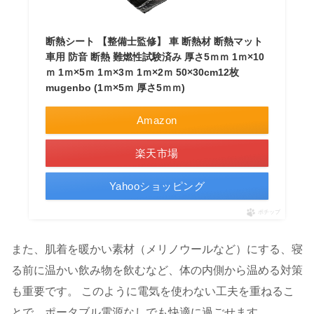
断熱シート 【整備士監修】 車 断熱材 断熱マット
車用 防音 断熱 難燃性試験済み 厚さ5ｍｍ 1ｍ×10
ｍ 1ｍ×5ｍ 1ｍ×3ｍ 1ｍ×2ｍ 50×30cm12枚
mugenbo (1ｍ×5ｍ 厚さ5ｍｍ)
Amazon
楽天市場
Yahooショッピング
ポチップ
また、肌着を暖かい素材（メリノウールなど）にする、寝
る前に温かい飲み物を飲むなど、体の内側から温める対策
も重要です。 このように電気を使わない工夫を重ねるこ
とで、ポータブル電源なしでも快適に過ごせます。