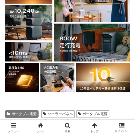
ポータブル電源
ソーラーパネル
ポータブル電源
モバイルバッテリー
車中泊
車中泊グッズ
車中泊初心者
防災
メニュー
ホーム
検索
トップ
サイドバー