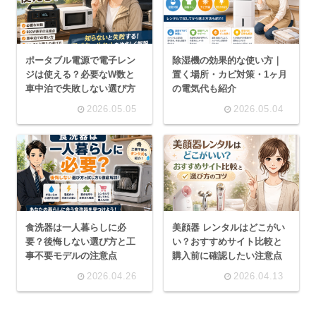
ポータブル電源で電子レン
除湿機の効果的な使い方｜
ジは使える？必要なW数と
置く場所・カビ対策・1ヶ月
車中泊で失敗しない選び方
の電気代も紹介
2026.05.05
2026.05.04
食洗器は一人暮らしに必
美顔器 レンタルはどこがい
要？後悔しない選び方と工
い？おすすめサイト比較と
事不要モデルの注意点
購入前に確認したい注意点
2026.04.26
2026.04.13