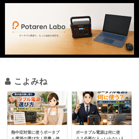
こよみね
熱中症対策に使うポータブ
ポータブル電源は何に使
ル電源の選び方｜容量・使
う？必要な人・いらない人