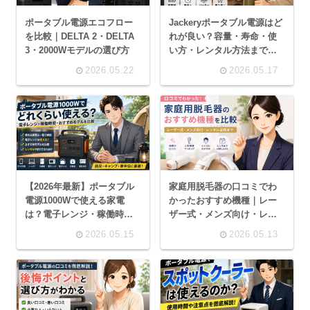
ポータブル電源エコフロー
Jackeryポータブル電源はど
を比較｜DELTA 2・DELTA
れが良い？容量・寿命・使
3・2000Wモデルの選び方
い方・レンタル方法まで解
説
2026.05.22
2026.05.17
【2026年最新】ポータブル
家庭用脱毛器の口コミでわ
電源1000Wで使える家電
かったおすすめ機種｜レー
は？電子レンジ・稼働時
ザー式・メンズ向け・レン
間・おすすめモデルを比較
タル活用まで比較
2026.05.15
2026.05.13