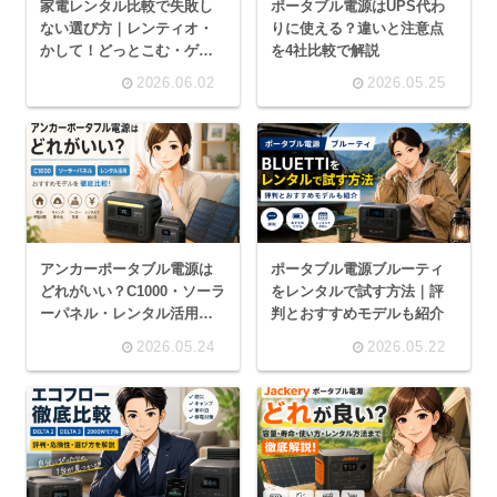
家電レンタル比較で失敗し
ポータブル電源はUPS代わ
ない選び方｜レンティオ・
りに使える？違いと注意点
かして！どっとこむ・ゲオ
を4社比較で解説
を解説
2026.06.02
2026.05.25
アンカーポータブル電源は
ポータブル電源ブルーティ
どれがいい？C1000・ソーラ
をレンタルで試す方法｜評
ーパネル・レンタル活用ま
判とおすすめモデルも紹介
で紹介
2026.05.24
2026.05.22