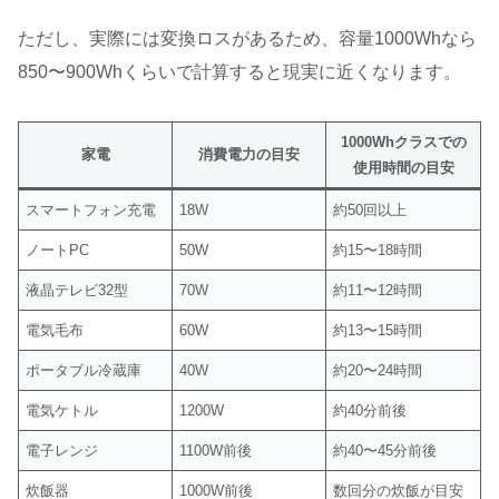
ただし、実際には変換ロスがあるため、容量1000Whなら
850〜900Whくらいで計算すると現実に近くなります。
1000Whクラスでの
家電
消費電力の目安
使用時間の目安
スマートフォン充電
18W
約50回以上
ノートPC
50W
約15〜18時間
液晶テレビ32型
70W
約11〜12時間
電気毛布
60W
約13〜15時間
ポータブル冷蔵庫
40W
約20〜24時間
電気ケトル
1200W
約40分前後
電子レンジ
1100W前後
約40〜45分前後
炊飯器
1000W前後
数回分の炊飯が目安