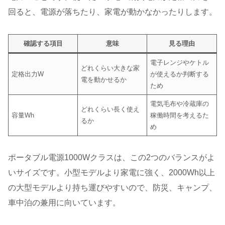
回ると、電源が落ちたり、家電が動かなかったりします。
確認する項目
意味
見る理由
電子レンジやケトル
どれくらい大きな家
定格出力W
が使えるか判断する
電を動かせるか
ため
電気毛布や冷蔵庫の
どれくらい長く使え
容量Wh
稼働時間を考えるた
るか
め
ポータブル電源1000Wクラスは、この2つのバランスがよ
いサイズです。小型モデルより家電に強く、2000Wh以上
の大型モデルより持ち運びやすいので、防災、キャンプ、
車中泊の兼用に向いています。