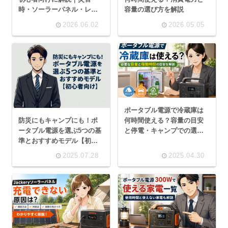
時・ソーラーパネル・レン
容量の選び方を解説
タル活用まで
2026.06.02
2026.05.05
ポータブル電源で冷蔵庫は
防災にもキャンプにも！ポ
何時間使える？容量の目安
ータブル電源を選ぶ5つの基
と停電・キャンプでの選び
準とおすすめモデル【初心
方
者向け】
2025.07.28
2025.04.30